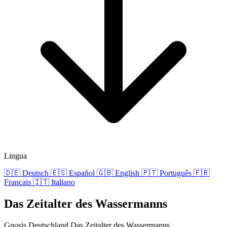
Lingua
🇩🇪
Deutsch
🇪🇸
Español
🇬🇧
English
🇵🇹
Português
🇫🇷
Français
🇮🇹
Italiano
Das Zeitalter des Wassermanns
Gnosis Deutschland
Das Zeitalter des Wassermanns