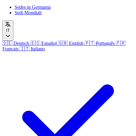
Sedes in Germania
Sedi Mondiali
IT
🇩🇪
Deutsch
🇪🇸
Español
🇬🇧
English
🇵🇹
Português
🇫🇷
Français
🇮🇹
Italiano