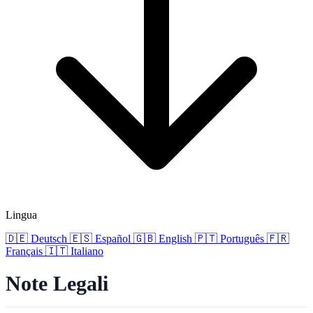
Lingua
🇩🇪
Deutsch
🇪🇸
Español
🇬🇧
English
🇵🇹
Português
🇫🇷
Français
🇮🇹
Italiano
Note Legali