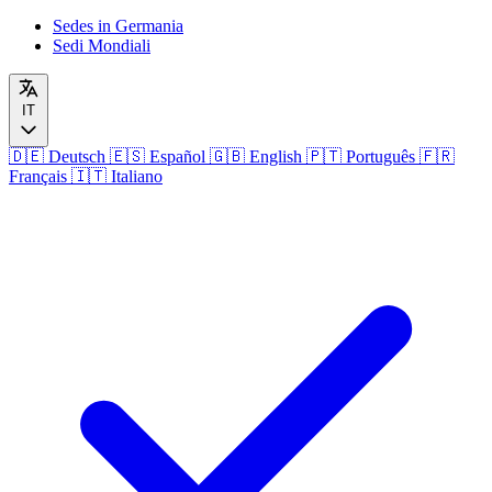
Sedes in Germania
Sedi Mondiali
IT
🇩🇪
Deutsch
🇪🇸
Español
🇬🇧
English
🇵🇹
Português
🇫🇷
Français
🇮🇹
Italiano