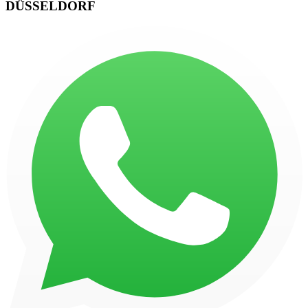
DÜSSELDORF