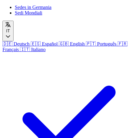
Sedes in Germania
Sedi Mondiali
IT
🇩🇪
Deutsch
🇪🇸
Español
🇬🇧
English
🇵🇹
Português
🇫🇷
Français
🇮🇹
Italiano