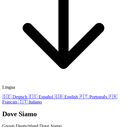
Lingua
🇩🇪
Deutsch
🇪🇸
Español
🇬🇧
English
🇵🇹
Português
🇫🇷
Français
🇮🇹
Italiano
Dove Siamo
Gnosis Deutschland
Dove Siamo