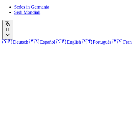
Sedes in Germania
Sedi Mondiali
IT
🇩🇪
Deutsch
🇪🇸
Español
🇬🇧
English
🇵🇹
Português
🇫🇷
Fran