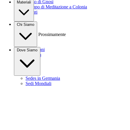
Corso di Gnosi
Materiali
Gruppo di Meditazione a Colonia
Eventi
Libri
Chi Siamo
Video
Audio
Prossimamente
Donazioni
Dove Siamo
Contatto
Sedes in Germania
Sedi Mondiali