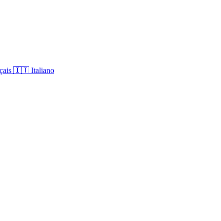
çais
🇮🇹
Italiano