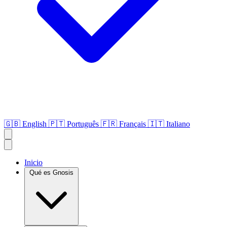
🇬🇧
English
🇵🇹
Português
🇫🇷
Français
🇮🇹
Italiano
Inicio
Qué es Gnosis