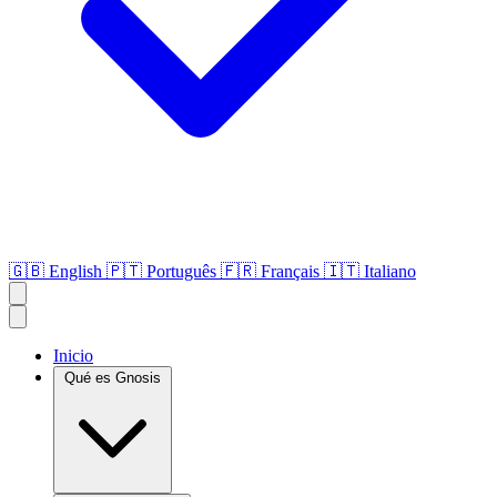
🇬🇧
English
🇵🇹
Português
🇫🇷
Français
🇮🇹
Italiano
Inicio
Qué es Gnosis