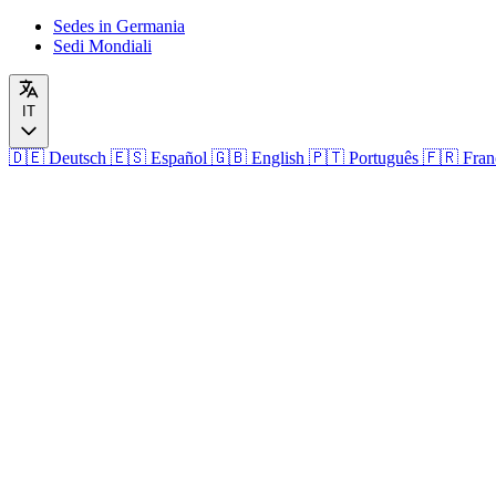
Sedes in Germania
Sedi Mondiali
IT
🇩🇪
Deutsch
🇪🇸
Español
🇬🇧
English
🇵🇹
Português
🇫🇷
Fran