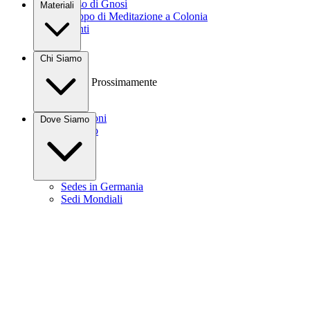
Corso di Gnosi
Materiali
Gruppo di Meditazione a Colonia
Eventi
Libri
Chi Siamo
Video
Audio
Prossimamente
Donazioni
Dove Siamo
Contatto
Sedes in Germania
Sedi Mondiali