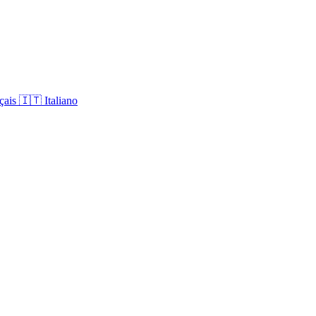
çais
🇮🇹
Italiano