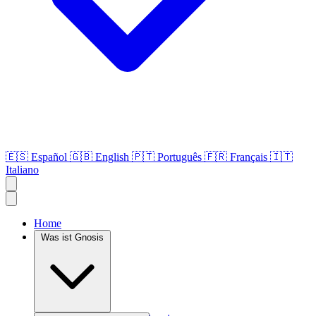
🇪🇸
Español
🇬🇧
English
🇵🇹
Português
🇫🇷
Français
🇮🇹
Italiano
Home
Was ist Gnosis