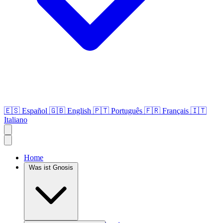
🇪🇸
Español
🇬🇧
English
🇵🇹
Português
🇫🇷
Français
🇮🇹
Italiano
Home
Was ist Gnosis