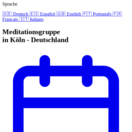
Sprache
🇩🇪
Deutsch
🇪🇸
Español
🇬🇧
English
🇵🇹
Português
🇫🇷
Français
🇮🇹
Italiano
Meditationsgruppe
in Köln - Deutschland