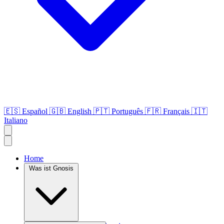
🇪🇸
Español
🇬🇧
English
🇵🇹
Português
🇫🇷
Français
🇮🇹
Italiano
Home
Was ist Gnosis