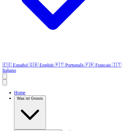
🇪🇸
Español
🇬🇧
English
🇵🇹
Português
🇫🇷
Français
🇮🇹
Italiano
Home
Was ist Gnosis