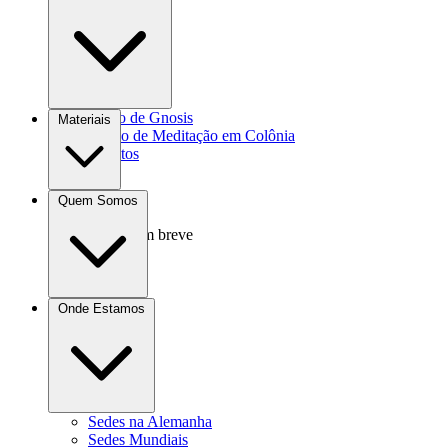
Agrocultura
Curso de Gnosis
Materiais
Grupo de Meditação em Colônia
Eventos
Livros
Quem Somos
Vídeos
Áudio
Em breve
Doações
Onde Estamos
Contato
Sedes na Alemanha
Sedes Mundiais