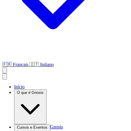
🇫🇷
Français
🇮🇹
Italiano
Início
O que é Gnosis
Introdução à Gnosis
Cursos e Eventos