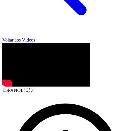
Voltar aos Vídeos
ESPAÑOL
🇪🇸