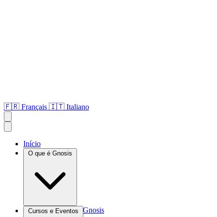
🇫🇷
Français
🇮🇹
Italiano
Início
O que é Gnosis
Introdução à Gnosis
Cursos e Eventos