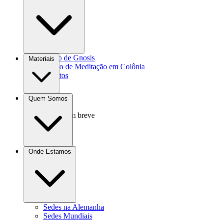
Agrocultura
Curso de Gnosis
Materiais
Grupo de Meditação em Colônia
Eventos
Livros
Quem Somos
Vídeos
Áudio
Em breve
Doações
Onde Estamos
Contato
Sedes na Alemanha
Sedes Mundiais