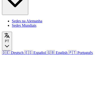
Sedes na Alemanha
Sedes Mundiais
PT
🇩🇪
Deutsch
🇪🇸
Español
🇬🇧
English
🇵🇹
Português