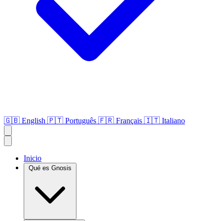
🇬🇧
English
🇵🇹
Português
🇫🇷
Français
🇮🇹
Italiano
Inicio
Qué es Gnosis