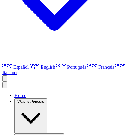
🇪🇸
Español
🇬🇧
English
🇵🇹
Português
🇫🇷
Français
🇮🇹
Italiano
Home
Was ist Gnosis