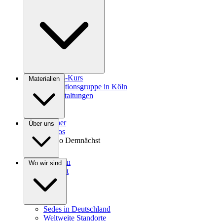
Agrokultur
Gnosis-Kurs
Materialien
Meditationsgruppe in Köln
Veranstaltungen
Bücher
Über uns
Videos
Audio
Demnächst
Spenden
Wo wir sind
Kontakt
Sedes in Deutschland
Weltweite Standorte