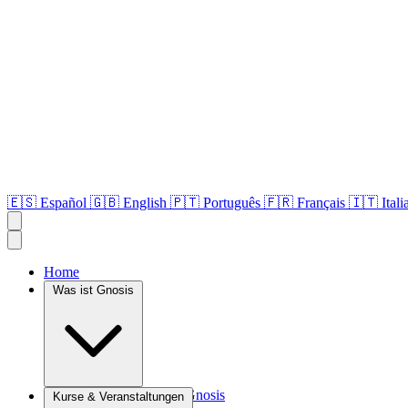
🇪🇸
Español
🇬🇧
English
🇵🇹
Português
🇫🇷
Français
🇮🇹
Ital
Home
Was ist Gnosis
Einführung in die Gnosis
Kurse & Veranstaltungen